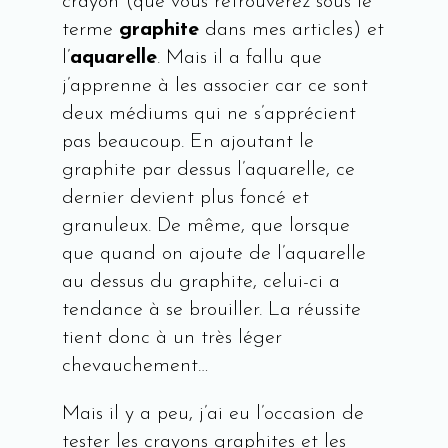
crayon (que vous retrouverez sous le
terme
graphite
dans mes articles) et
l’
aquarelle
. Mais il a fallu que
j’apprenne à les associer car ce sont
deux médiums qui ne s’apprécient
pas beaucoup. En ajoutant le
graphite par dessus l’aquarelle, ce
dernier devient plus foncé et
granuleux. De même, que lorsque
que quand on ajoute de l’aquarelle
au dessus du graphite, celui-ci a
tendance à se brouiller. La réussite
tient donc à un très léger
chevauchement…
Mais il y a peu, j’ai eu l’occasion de
tester les crayons graphites et les