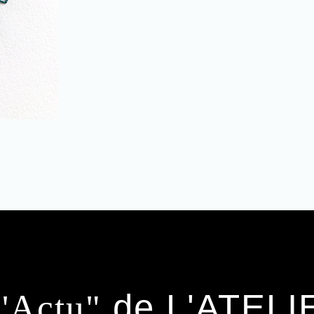
de L'ATELI
'Actu"