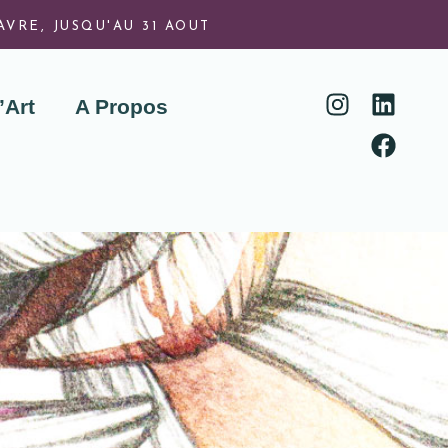
VRE, JUSQU'AU 31 AOUT
’Art
A Propos